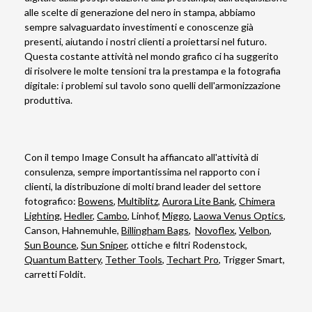
alle scelte di generazione del nero in stampa, abbiamo
sempre salvaguardato investimenti e conoscenze già
presenti, aiutando i nostri clienti a proiettarsi nel futuro.
Questa costante attività nel mondo grafico ci ha suggerito
di risolvere le molte tensioni tra la prestampa e la fotografia
digitale: i problemi sul tavolo sono quelli dell'armonizzazione
produttiva.
Con il tempo Image Consult ha affiancato all'attività di
consulenza, sempre importantissima nel rapporto con i
clienti, la distribuzione di molti brand leader del settore
fotografico:
Bowens
,
Multiblitz
,
Aurora Lite Bank
,
Chimera
Lighting
,
Hedler
,
Cambo
, Linhof,
Miggo
,
Laowa Venus Optics
,
Canson, Hahnemuhle,
Billingham Bags
,
Novoflex
,
Velbon
,
Sun Bounce
,
Sun Sniper
, ottiche e filtri Rodenstock,
Quantum Battery
,
Tether Tools
,
Techart Pro
, Trigger Smart,
carretti Foldit.