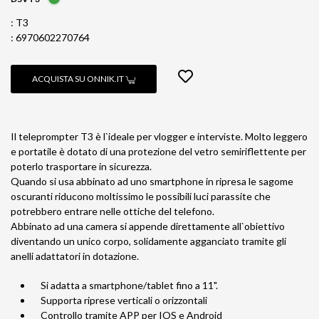
: T3
: 6970602270764
ACQUISTA SU ONNIK.IT
Il teleprompter T3 è l`ideale per vlogger e interviste. Molto leggero
e portatile è dotato di una protezione del vetro semiriflettente per
poterlo trasportare in sicurezza.
Quando si usa abbinato ad uno smartphone in ripresa le sagome
oscuranti riducono moltissimo le possibili luci parassite che
potrebbero entrare nelle ottiche del telefono.
Abbinato ad una camera si appende direttamente all`obiettivo
diventando un unico corpo, solidamente agganciato tramite gli
anelli adattatori in dotazione.
Si adatta a smartphone/tablet fino a 11".
Supporta riprese verticali o orizzontali
Controllo tramite APP per IOS e Android